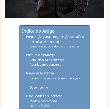
Índice do Artigo
Preparação para a negociação de salário
Pesquisa de mercado
Identificação do valor do profissional
Postura e estratégia
Comunicação e confiança
Abordagem e conversa
Negociação efetiva
Benefícios e pacote de remuneração
ROI
Desempenho
Dificuldades e superação
Medo e desconforto
Horário flexível