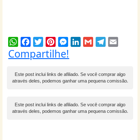
W
F
T
Pi
M
Li
G
T
E
h
a
w
nt
e
n
m
el
m
Compartilhe!
at
c
itt
er
ss
k
ai
e
ai
s
e
er
e
e
e
l
g
l
Este post inclui links de afiliado. Se você comprar algo
A
b
st
n
dI
ra
através deles, podemos ganhar uma pequena comissão.
p
o
g
n
m
p
o
er
Este post inclui links de afiliado. Se você comprar algo
k
através deles, podemos ganhar uma pequena comissão.