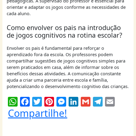
pedagógicas. A supervisão do professor é essencial para
orientar e adaptar os jogos conforme as necessidades de
cada aluno.
Como envolver os pais na introdução
de jogos cognitivos na rotina escolar?
Envolver os pais é fundamental para reforçar o
aprendizado fora da escola. Os professores podem
compartilhar sugestões de jogos cognitivos simples para
serem praticados em casa, além de informar sobre os
benefícios dessas atividades. A comunicação constante
ajuda a criar uma parceria entre escola e família,
potencializando o desenvolvimento cognitivo das crianças.
W
F
T
Pi
M
Li
G
T
E
h
a
w
nt
e
n
m
el
m
Compartilhe!
at
c
itt
er
ss
k
ai
e
ai
s
e
er
e
e
e
l
g
l