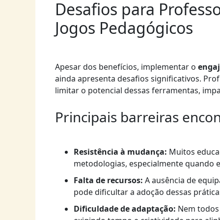
Desafios para Profess
Jogos Pedagógicos
Apesar dos benefícios, implementar o
engaj
ainda apresenta desafios significativos. P
limitar o potencial dessas ferramentas, im
Principais barreiras enco
Resistência à mudança:
Muitos educad
metodologias, especialmente quando e
Falta de recursos:
A ausência de equip
pode dificultar a adoção dessas prática
Dificuldade de adaptação:
Nem todos o