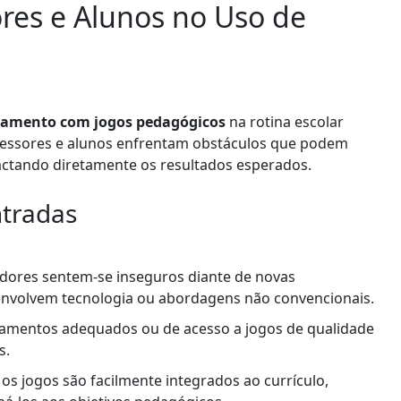
ores e Alunos no Uso de
amento com jogos pedagógicos
na rotina escolar
rofessores e alunos enfrentam obstáculos que podem
pactando diretamente os resultados esperados.
ntradas
ores sentem-se inseguros diante de novas
nvolvem tecnologia ou abordagens não convencionais.
amentos adequados ou de acesso a jogos de qualidade
s.
s jogos são facilmente integrados ao currículo,