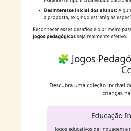
exigindo tempo e criatividade para alin
Desinteresse inicial dos alunos:
Algun
a proposta, exigindo estratégias especí
Reconhecer esses desafios é o primeiro pas
jogos pedagógicos
seja realmente efetivo.
🧩 Jogos Pedagó
Co
Descubra uma coleção incrível d
crianças na
Educação Inf
Jogos educativos de linguagem e 