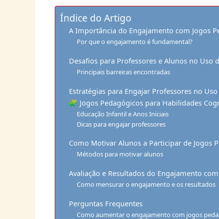
Índice do Artigo
A Importância do Engajamento com Jogos P
Por que o engajamento é fundamental?
Desafios para Professores e Alunos no Uso 
Principais barreiras encontradas
Estratégias para Engajar Professores no Us
🧩 Jogos Pedagógicos para Habilidades Cogn
Educação Infantil e Anos Iniciais
Dicas para engajar professores
Como Motivar Alunos a Participar de Jogos 
Métodos para motivar alunos
Avaliação e Resultados do Engajamento com
Como mensurar o engajamento e os resultados
Perguntas Frequentes
Como aumentar o engajamento com jogos pedagó