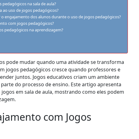
os pedagógicos na sala de aula?
a ao uso de jogos pedagógicos?
r o engajamento dos alunos durante o uso de jogos pedagógicos?
mento com jogos pedagógicos?
os pedagógicos na aprendizagem?
nos pode mudar quando uma atividade se transforma
om jogos pedagógicos cresce quando professores e
nder juntos. Jogos educativos criam um ambiente
a parte do processo de ensino. Este artigo apresenta
 de jogos em sala de aula, mostrando como eles podem
izagem.
ajamento com Jogos