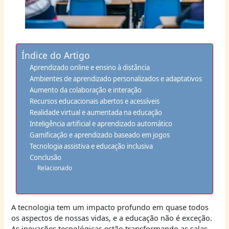
Índice do Artigo
Aprendizado online e ensino à distância
Ambientes de aprendizado personalizados e adaptativos
Aumento da colaboração e interação
Recursos educacionais abertos e acessíveis
Realidade virtual e aumentada na educação
Inteligência artificial e aprendizado automático
Gamificação e aprendizado baseado em jogos
Tecnologia assistiva e educação inclusiva
Conclusão
Relacionado
A tecnologia tem um impacto profundo em quase todos
os aspectos de nossas vidas, e a educação não é exceção.
As inovações tecnológicas estão transformando as salas