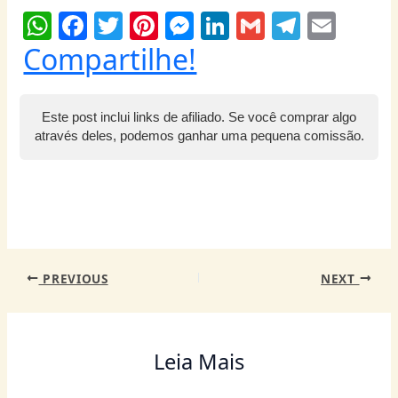
W
F
T
Pi
M
Li
G
T
E
h
a
w
nt
e
n
m
el
m
Compartilhe!
at
c
itt
er
ss
k
ai
e
ai
s
e
er
e
e
e
l
g
l
Este post inclui links de afiliado. Se você comprar algo
A
b
st
n
dI
ra
através deles, podemos ganhar uma pequena comissão.
p
o
g
n
m
p
o
er
k
PREVIOUS
NEXT
Leia Mais