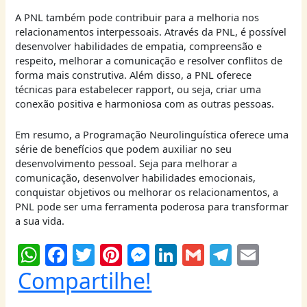
A PNL também pode contribuir para a melhoria nos
relacionamentos interpessoais. Através da PNL, é possível
desenvolver habilidades de empatia, compreensão e
respeito, melhorar a comunicação e resolver conflitos de
forma mais construtiva. Além disso, a PNL oferece
técnicas para estabelecer rapport, ou seja, criar uma
conexão positiva e harmoniosa com as outras pessoas.
Em resumo, a Programação Neurolinguística oferece uma
série de benefícios que podem auxiliar no seu
desenvolvimento pessoal. Seja para melhorar a
comunicação, desenvolver habilidades emocionais,
conquistar objetivos ou melhorar os relacionamentos, a
PNL pode ser uma ferramenta poderosa para transformar
a sua vida.
W
F
T
Pi
M
Li
G
T
E
h
a
w
nt
e
n
m
el
m
Compartilhe!
at
c
itt
er
ss
k
ai
e
ai