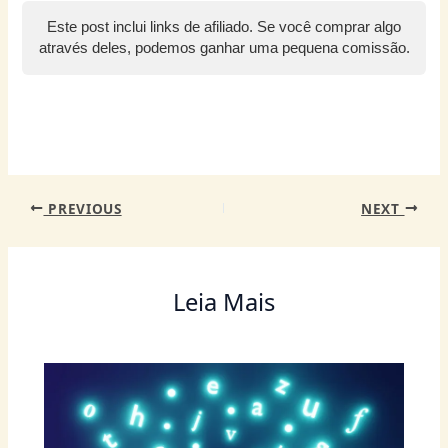
s
e
er
e
e
e
l
g
l
Este post inclui links de afiliado. Se você comprar algo
A
b
st
n
dI
ra
através deles, podemos ganhar uma pequena comissão.
p
o
g
n
m
p
o
er
k
PREVIOUS
NEXT
Leia Mais