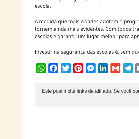
escola.
À medida que mais cidades adotam o progra
tornem ainda mais evidentes. Com todos tr
escolas e garantir um lugar melhor para apr
Investir na segurança das escolas é, sem dúv
W
F
T
Pi
M
Li
G
T
h
a
w
nt
e
n
m
e
at
c
itt
er
ss
k
ai
e
Este post inclui links de afiliado. Se voc
s
e
er
e
e
e
l
g
A
b
st
n
dI
r
p
o
g
n
p
o
er
k