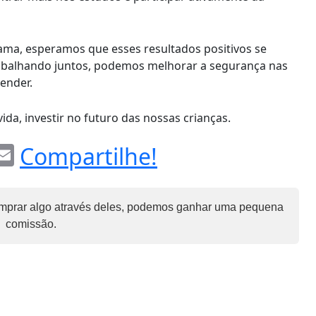
ma, esperamos que esses resultados positivos se
abalhando juntos, podemos melhorar a segurança nas
ender.
ida, investir no futuro das nossas crianças.
E
Compartilhe!
l
m
ai
ê comprar algo através deles, podemos ganhar uma pequena
l
comissão.
a
m