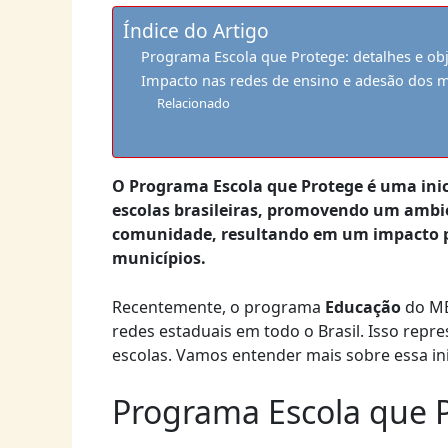
Índice do Artigo
Programa Escola que Protege: detalhes e obj
Impacto nas redes de ensino e adesão dos m
Relacionado
O Programa Escola que Protege é uma inic
escolas brasileiras, promovendo um ambie
comunidade, resultando em um impacto po
municípios.
Recentemente, o programa
Educação
do ME
redes estaduais em todo o Brasil. Isso repr
escolas. Vamos entender mais sobre essa ini
Programa Escola que P