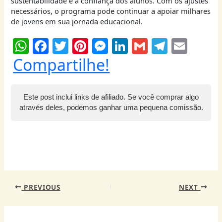
sustentabilidade e a confiança dos alunos. Com os ajustes
necessários, o programa pode continuar a apoiar milhares
de jovens em sua jornada educacional.
W
F
T
Pi
M
Li
G
T
E
h
a
w
nt
e
n
m
el
m
Compartilhe!
at
c
itt
er
ss
k
ai
e
ai
s
e
er
e
e
e
l
g
l
Este post inclui links de afiliado. Se você comprar algo
A
b
st
n
dI
ra
através deles, podemos ganhar uma pequena comissão.
p
o
g
n
m
p
o
er
k
PREVIOUS
NEXT