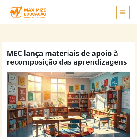
Ir
para
o
conteúdo
MEC lança materiais de apoio à
recomposição das aprendizagens