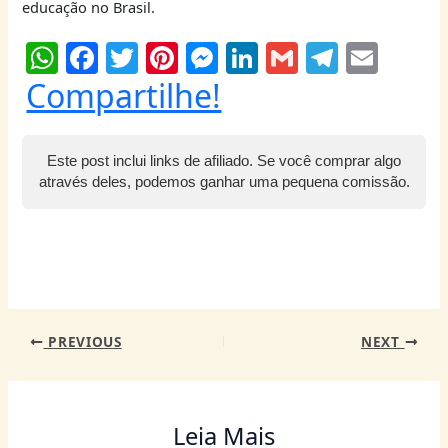
educação no Brasil.
W
F
T
Pi
M
Li
G
T
E
h
a
w
nt
e
n
m
el
m
Compartilhe!
at
c
itt
er
ss
k
ai
e
ai
s
e
er
e
e
e
l
g
l
Este post inclui links de afiliado. Se você comprar algo
A
b
st
n
dI
ra
através deles, podemos ganhar uma pequena comissão.
p
o
g
n
m
p
o
er
k
PREVIOUS
NEXT
Leia Mais