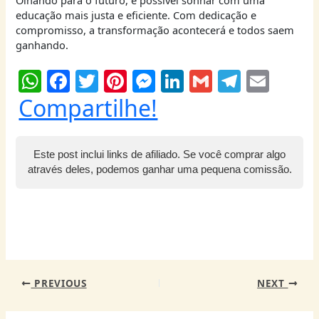
Olhando para o futuro, é possível sonhar com uma
educação mais justa e eficiente. Com dedicação e
compromisso, a transformação acontecerá e todos saem
ganhando.
W
F
T
Pi
M
Li
G
T
E
h
a
w
nt
e
n
m
el
m
Compartilhe!
at
c
itt
er
ss
k
ai
e
ai
s
e
er
e
e
e
l
g
l
Este post inclui links de afiliado. Se você comprar algo
A
b
st
n
dI
ra
através deles, podemos ganhar uma pequena comissão.
p
o
g
n
m
p
o
er
k
PREVIOUS
NEXT