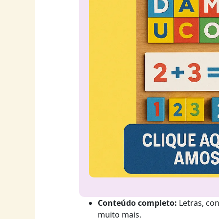
Conteúdo completo:
Letras, co
muito mais.