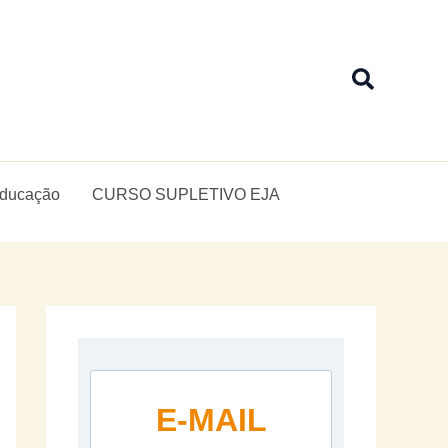
Pesquis
Educação
CURSO SUPLETIVO EJA
E-MAIL