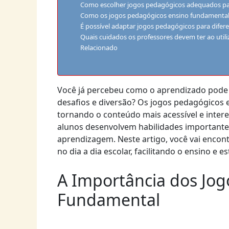
Como escolher jogos pedagógicos adequados pa
Como os jogos pedagógicos ensino fundamental
É possível adaptar jogos pedagógicos para difer
Quais cuidados os professores devem ter ao uti
Relacionado
Você já percebeu como o aprendizado pode 
desafios e diversão? Os jogos pedagógicos
tornando o conteúdo mais acessível e intere
alunos desenvolvem habilidades importante
aprendizagem. Neste artigo, você vai encon
no dia a dia escolar, facilitando o ensino e 
A Importância dos Jog
Fundamental