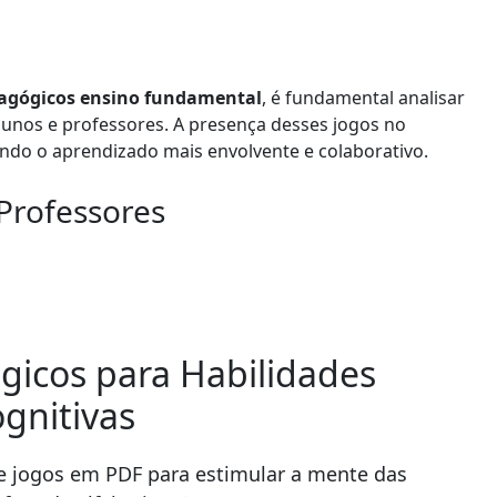
agógicos ensino fundamental
, é fundamental analisar
lunos e professores. A presença desses jogos no
ando o aprendizado mais envolvente e colaborativo.
Professores
gicos para Habilidades
gnitivas
e jogos em PDF para estimular a mente das