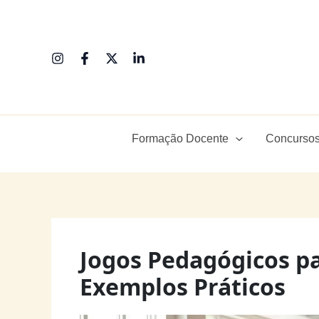
Ir
para
o
conteúdo
Formação Docente
Concursos
Jogos Pedagógicos p
Exemplos Práticos