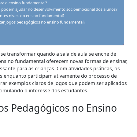
ra o ensino fundamental?
 podem ajudar no desenvolvimento socioemocional dos alunos?
entes níveis do ensino fundamental?
lizar jogos pedagógicos no ensino fundamental?
se transformar quando a sala de aula se enche de
 ensino fundamental oferecem novas formas de ensinar,
ssante para as crianças. Com atividades práticas, os
s enquanto participam ativamente do processo de
trar exemplos claros de jogos que podem ser aplicados
estimulando o interesse dos estudantes.
os Pedagógicos no Ensino