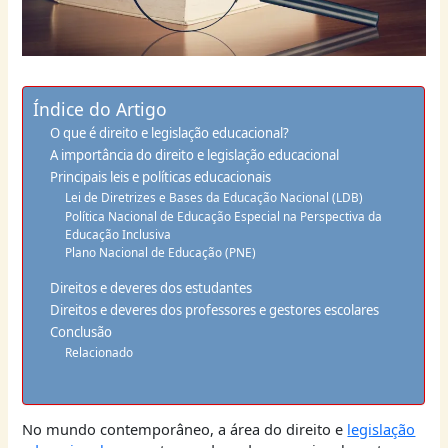
Índice do Artigo
O que é direito e legislação educacional?
A importância do direito e legislação educacional
Principais leis e políticas educacionais
Lei de Diretrizes e Bases da Educação Nacional (LDB)
Política Nacional de Educação Especial na Perspectiva da
Educação Inclusiva
Plano Nacional de Educação (PNE)
Direitos e deveres dos estudantes
Direitos e deveres dos professores e gestores escolares
Conclusão
Relacionado
No mundo contemporâneo, a área do direito e
legislação