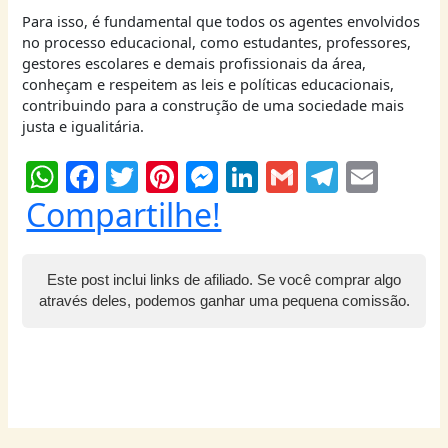
Para isso, é fundamental que todos os agentes envolvidos
no processo educacional, como estudantes, professores,
gestores escolares e demais profissionais da área,
conheçam e respeitem as leis e políticas educacionais,
contribuindo para a construção de uma sociedade mais
justa e igualitária.
W
F
T
Pi
M
Li
G
T
E
h
a
w
nt
e
n
m
el
m
Compartilhe!
at
c
itt
er
ss
k
ai
e
ai
s
e
er
e
e
e
l
g
l
Este post inclui links de afiliado. Se você comprar algo
A
b
st
n
dI
ra
através deles, podemos ganhar uma pequena comissão.
p
o
g
n
m
p
o
er
k