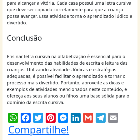
para alcançar a vitória. Cada casa possui uma letra cursiva
que deve ser copiada corretamente para que a criança
possa avançar. Essa atividade torna o aprendizado lúdico e
divertido.
Conclusão
Ensinar letra cursiva na alfabetização é essencial para o
desenvolvimento das habilidades de escrita e leitura das
crianças. Utilizando atividades lúdicas e estratégias
adequadas, é possível facilitar o aprendizado e tornar o
processo mais divertido. Portanto, aproveite as dicas e
exemplos de atividades mencionados neste conteúdo, e
ofereça aos seus alunos ou filhos uma base sólida para o
domínio da escrita cursiva.
W
F
T
Pi
M
Li
G
T
E
h
a
w
nt
e
n
m
el
m
Compartilhe!
at
c
itt
er
ss
k
ai
e
ai