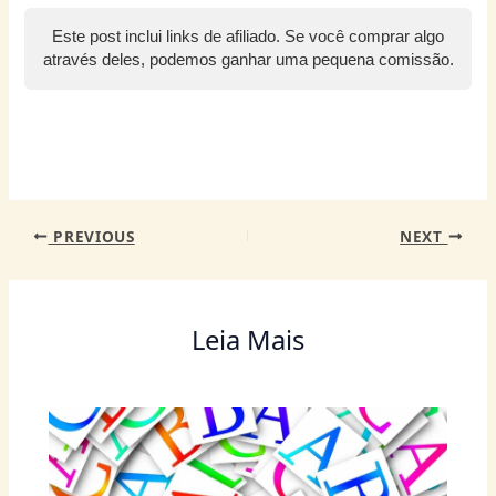
s
e
er
e
e
e
l
g
l
Este post inclui links de afiliado. Se você comprar algo
A
b
st
n
dI
ra
através deles, podemos ganhar uma pequena comissão.
p
o
g
n
m
p
o
er
k
PREVIOUS
NEXT
Leia Mais