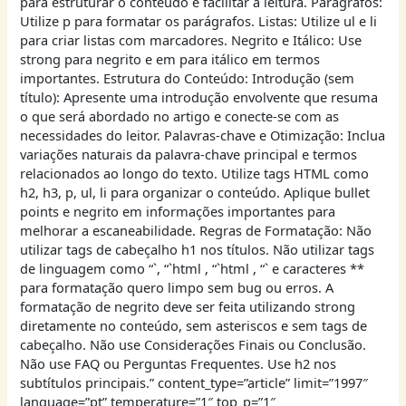
para estruturar o conteúdo e facilitar a leitura. Parágrafos:
Utilize p para formatar os parágrafos. Listas: Utilize ul e li
para criar listas com marcadores. Negrito e Itálico: Use
strong para negrito e em para itálico em termos
importantes. Estrutura do Conteúdo: Introdução (sem
título): Apresente uma introdução envolvente que resuma
o que será abordado no artigo e conecte-se com as
necessidades do leitor. Palavras-chave e Otimização: Inclua
variações naturais da palavra-chave principal e termos
relacionados ao longo do texto. Utilize tags HTML como
h2, h3, p, ul, li para organizar o conteúdo. Aplique bullet
points e negrito em informações importantes para
melhorar a escaneabilidade. Regras de Formatação: Não
utilizar tags de cabeçalho h1 nos títulos. Não utilizar tags
de linguagem como “`, “`html , “`html , “` e caracteres **
para formatação quero limpo sem bug ou erros. A
formatação de negrito deve ser feita utilizando strong
diretamente no conteúdo, sem asteriscos e sem tags de
cabeçalho. Não use Considerações Finais ou Conclusão.
Não use FAQ ou Perguntas Frequentes. Use h2 nos
subtítulos principais.” content_type=”article” limit=”1997″
language=”pt” temperature=”1″ top_p=”1″