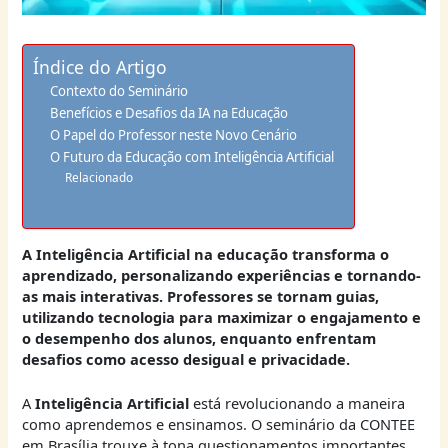
Índice do Artigo
Contexto do Seminário
Benefícios e Desafios da IA na Educação
O Papel do Professor neste Novo Cenário
O Futuro da Educação com Inteligência Artificial
Relacionado
A
Inteligência Artificial
na educação transforma o
aprendizado, personalizando experiências e tornando-
as mais interativas. Professores se tornam guias,
utilizando tecnologia para maximizar o engajamento e
o desempenho dos alunos, enquanto enfrentam
desafios como acesso desigual e privacidade.
A
Inteligência Artificial
está revolucionando a maneira
como aprendemos e ensinamos. O seminário da CONTEE
em Brasília trouxe à tona questionamentos importantes