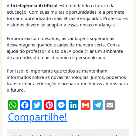
A
Inteligência Artificial
está moldando o futuro da
educação. Com suas muitas oportunidades, ela promete
tornar o aprendizado mais eficaz e engajador. Professores
e alunos devem se adaptar a essas novas mudanças.
Embora existam desafios, as vantagens superam as
desvantagens quando usadas da maneira certa. Com a
ajuda do professor, o uso da IA pode criar um ambiente
de aprendizado mais dinâmico e personalizado.
Por isso, é importante que todos se mantenham
informados sobre as novas tecnologias. Juntos, podemos
transformar a educação e preparar melhor os alunos para
o futuro.
W
F
T
Pi
M
Li
G
T
E
h
a
w
nt
e
n
m
el
m
Compartilhe!
at
c
itt
er
ss
k
ai
e
ai
s
e
er
e
e
e
l
g
l