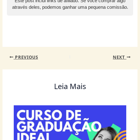
Este post inclui links de afiliado. Se você comprar algo
A
b
st
n
dI
ra
através deles, podemos ganhar uma pequena comissão.
p
o
g
n
m
p
o
er
k
PREVIOUS
NEXT
Leia Mais