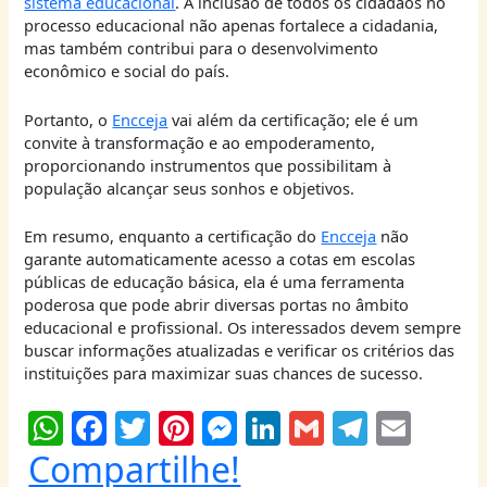
sistema educacional
. A inclusão de todos os cidadãos no
processo educacional não apenas fortalece a cidadania,
mas também contribui para o desenvolvimento
econômico e social do país.
Portanto, o
Encceja
vai além da certificação; ele é um
convite à transformação e ao empoderamento,
proporcionando instrumentos que possibilitam à
população alcançar seus sonhos e objetivos.
Em resumo, enquanto a certificação do
Encceja
não
garante automaticamente acesso a cotas em escolas
públicas de educação básica, ela é uma ferramenta
poderosa que pode abrir diversas portas no âmbito
educacional e profissional. Os interessados devem sempre
buscar informações atualizadas e verificar os critérios das
instituições para maximizar suas chances de sucesso.
W
F
T
Pi
M
Li
G
T
E
h
a
w
nt
e
n
m
el
m
Compartilhe!