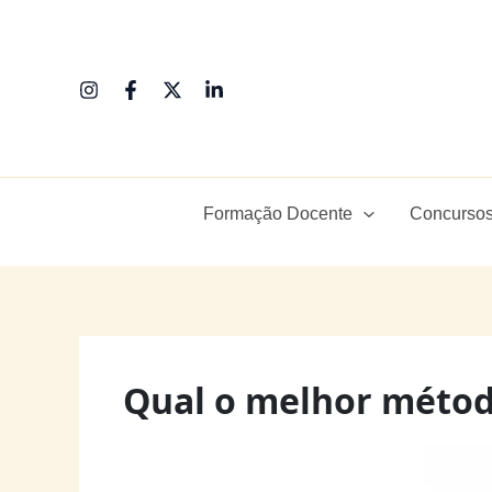
Ir
para
o
conteúdo
Formação Docente
Concursos
Qual o melhor método