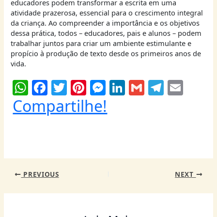
educadores podem transformar a escrita em uma
atividade prazerosa, essencial para o crescimento integral
da criança. Ao compreender a importância e os objetivos
dessa prática, todos – educadores, pais e alunos – podem
trabalhar juntos para criar um ambiente estimulante e
propício à produção de texto desde os primeiros anos de
vida.
W
F
T
Pi
M
Li
G
T
E
h
a
w
nt
e
n
m
el
m
Compartilhe!
at
c
itt
er
ss
k
ai
e
ai
s
e
er
e
e
e
l
g
l
A
b
st
n
dI
ra
p
o
g
n
m
PREVIOUS
NEXT
p
o
er
k