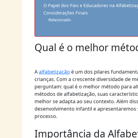
O Papel dos Pais e Educadores na Alfabetiza
Considerações Finais
Relacionado
Qual é o melhor métod
A
alfabetização
é um dos pilares fundamenta
crianças. Com a crescente diversidade de m
perguntam: qual é o melhor método para alfa
métodos de alfabetização, suas característ
melhor se adapta ao seu contexto. Além diss
desenvolvimento infantil e apresentaremos 
processo.
Importância da Alfabe