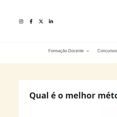
Ir
para
o
conteúdo
Formação Docente
Concursos
Qual é o melhor méto