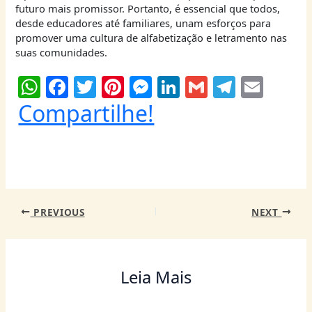
futuro mais promissor. Portanto, é essencial que todos,
desde educadores até familiares, unam esforços para
promover uma cultura de alfabetização e letramento nas
suas comunidades.
W
F
T
Pi
M
Li
G
T
E
h
a
w
nt
e
n
m
el
m
Compartilhe!
at
c
itt
er
ss
k
ai
e
ai
s
e
er
e
e
e
l
g
l
A
b
st
n
dI
ra
p
o
g
n
m
PREVIOUS
NEXT
p
o
er
k
Leia Mais