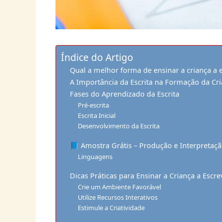
Índice do Artigo
Qual a melhor forma de ensinar a criança a 
A Importância da Escrita na Formação da Cr
Fases do Aprendizado da Escrita
Pré-escrita
Escrita Inicial
Desenvolvimento da Escrita
📘 Amostra Grátis – Produção e Interpretaçã
Linguagens
Dicas Práticas para Ensinar a Criança a Escre
Crie um Ambiente Favorável
Utilize Recursos Interativos
Estimule a Criatividade