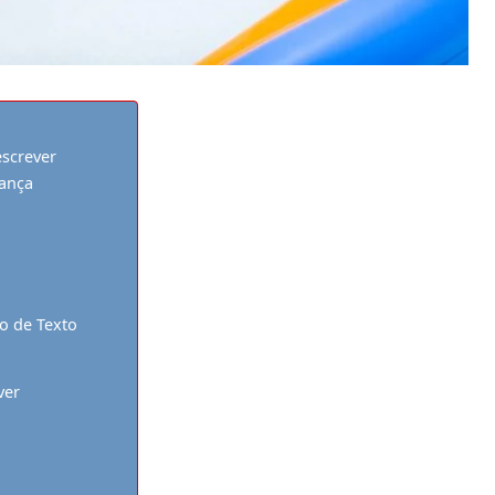
escrever
iança
o de Texto
ver