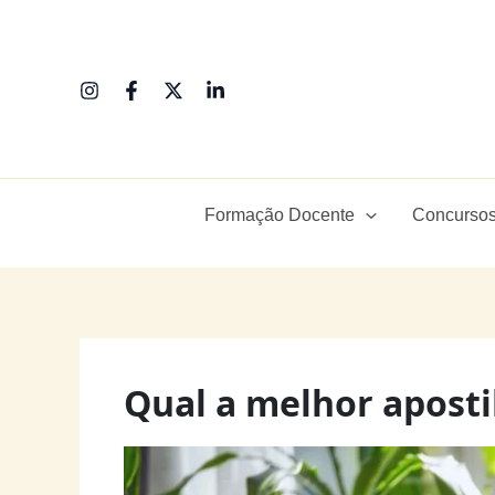
Ir
para
o
conteúdo
Formação Docente
Concursos
Qual a melhor apostil