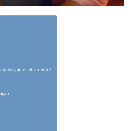
fabetização e Letramento!
zação