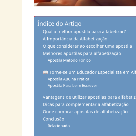
Índice do Artigo
Qual a melhor apostila para alfabetizar?
A Importância da Alfabetização
O que considerar ao escolher uma apostila
Melhores apostilas para alfabetização
Apostila Método Fônico
📖 Torne-se um Educador Especialista em Al
Apostila ABC na Prática
Apostila Para Ler e Escrever
Vantagens de utilizar apostilas para alfabeti
Dicas para complementar a alfabetização
Onde comprar apostilas de alfabetização
Conclusão
Relacionado