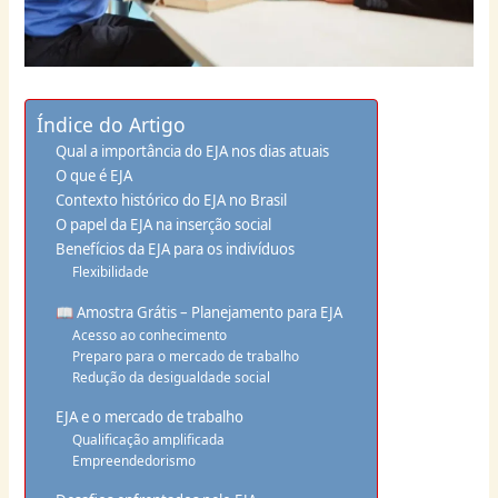
Índice do Artigo
Qual a importância do EJA nos dias atuais
O que é EJA
Contexto histórico do EJA no Brasil
O papel da EJA na inserção social
Benefícios da EJA para os indivíduos
Flexibilidade
📖 Amostra Grátis – Planejamento para EJA
Acesso ao conhecimento
Preparo para o mercado de trabalho
Redução da desigualdade social
EJA e o mercado de trabalho
Qualificação amplificada
Empreendedorismo