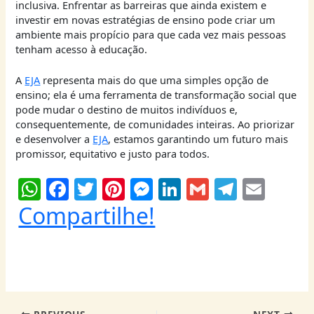
inclusiva. Enfrentar as barreiras que ainda existem e
investir em novas estratégias de ensino pode criar um
ambiente mais propício para que cada vez mais pessoas
tenham acesso à educação.
A
EJA
representa mais do que uma simples opção de
ensino; ela é uma ferramenta de transformação social que
pode mudar o destino de muitos indivíduos e,
consequentemente, de comunidades inteiras. Ao priorizar
e desenvolver a
EJA
, estamos garantindo um futuro mais
promissor, equitativo e justo para todos.
W
F
T
Pi
M
Li
G
T
E
h
a
w
nt
e
n
m
el
m
Compartilhe!
at
c
itt
er
ss
k
ai
e
ai
s
e
er
e
e
e
l
g
l
A
b
st
n
dI
ra
p
o
g
n
m
PREVIOUS
NEXT