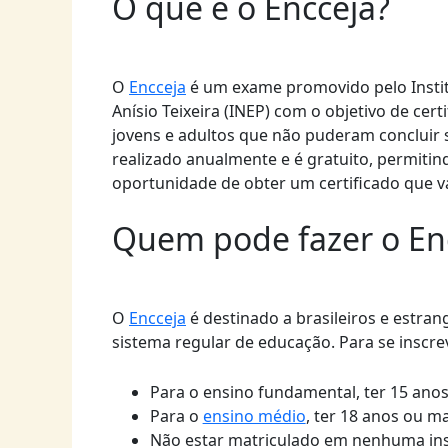
O que é o Encceja?
O
Encceja
é um exame promovido pelo Instit
Anísio Teixeira (INEP) com o objetivo de cer
jovens e adultos que não puderam concluir 
realizado anualmente e é gratuito, permitin
oportunidade de obter um certificado que v
Quem pode fazer o En
O
Encceja
é destinado a brasileiros e estran
sistema regular de educação. Para se inscre
Para o ensino fundamental, ter 15 anos
Para o
ensino médio
, ter 18 anos ou ma
Não estar matriculado em nenhuma ins