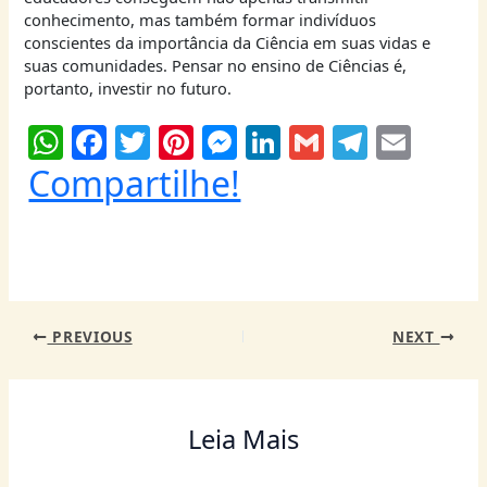
conhecimento, mas também formar indivíduos
conscientes da importância da Ciência em suas vidas e
suas comunidades. Pensar no ensino de Ciências é,
portanto, investir no futuro.
W
F
T
Pi
M
Li
G
T
E
h
a
w
nt
e
n
m
el
m
Compartilhe!
at
c
itt
er
ss
k
ai
e
ai
s
e
er
e
e
e
l
g
l
A
b
st
n
dI
ra
p
o
g
n
m
PREVIOUS
NEXT
p
o
er
k
Leia Mais