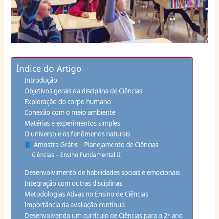
Índice do Artigo
Introdução
Objetivos gerais da disciplina de Ciências
Exploração do corpo humano
Conexão com o meio ambiente
Matérias e experimentos simples
O universo e os fenômenos naturais
📘 Amostra Grátis – Planejamento de Ciências
Ciências – Ensino Fundamental II
Desenvolvimento de habilidades sociais e emocionais
Integração com outras disciplinas
Metodologias Ativas no Ensino de Ciências
Importância da avaliação contínua
Desenvolvendo um currículo de Ciências para o 2º ano