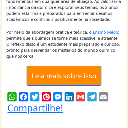
fundamentais em qualquer área de atuação. Ao valorizar a
importância da química e explorar seus temas, os alunos
podem estar mais preparados para enfrentar desafios
acadêmicos e contribuir positivamente na sociedade.
Por meio da abordagem prática e teórica, o
Ensino Médio
permite que a química se torne mais acessível e atraente.
O reflexo disso é um estudante mais preparado e curioso,
pronto para desvendar os mistérios do mundo químico
que nos cerca.
Leia mais sobre isso
W
F
T
Pi
M
Li
G
T
E
h
a
w
nt
e
n
m
el
m
Compartilhe!
at
c
itt
er
ss
k
ai
e
ai
s
e
er
e
e
e
l
g
l