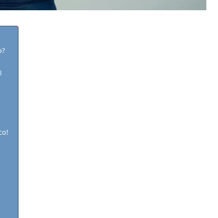
o?
l
co!