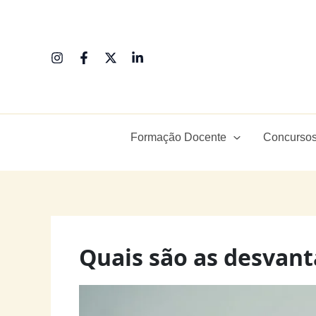
Ir
para
o
conteúdo
Formação Docente
Concursos
Quais são as desvan