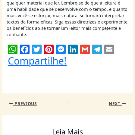
qualquer material que ler. Lembre-se de que a leitura é
uma habilidade que se desenvolve com o tempo, e quanto
mais você se esforçar, mais natural se tornará interpretar
textos de forma eficaz. Siga essas diretrizes e experimente
os benefícios ao se tornar um leitor mais competente e
confiante.
W
F
T
Pi
M
Li
G
T
E
h
a
w
nt
e
n
m
el
m
Compartilhe!
at
c
itt
er
ss
k
ai
e
ai
s
e
er
e
e
e
l
g
l
A
b
st
n
dI
ra
p
o
g
n
m
PREVIOUS
NEXT
p
o
er
k
Leia Mais