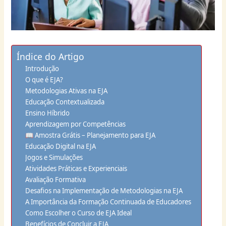
Índice do Artigo
Introdução
O que é EJA?
Metodologias Ativas na EJA
Educação Contextualizada
Ensino Híbrido
Aprendizagem por Competências
📖 Amostra Grátis – Planejamento para EJA
Educação Digital na EJA
Jogos e Simulações
Atividades Práticas e Experienciais
Avaliação Formativa
Desafios na Implementação de Metodologias na EJA
A Importância da Formação Continuada de Educadores
Como Escolher o Curso de EJA Ideal
Benefícios de Concluir a EJA