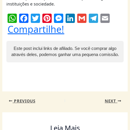
instituições e sociedade.
W
F
T
Pi
M
Li
G
T
E
h
a
w
nt
e
n
m
el
m
Compartilhe!
at
c
itt
er
ss
k
ai
e
ai
s
e
er
e
e
e
l
g
l
Este post inclui links de afiliado. Se você comprar algo
A
b
st
n
dI
ra
através deles, podemos ganhar uma pequena comissão.
p
o
g
n
m
p
o
er
k
PREVIOUS
NEXT
Leia Mais