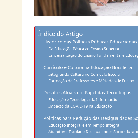
Índice do Artigo
Histórico das Políticas Públicas Educacionais
Da Educação Básica ao Ensino Superior
Universalização do Ensino Fundamental e Educaç
Currículo e Cultura na Educação Brasileira
Integrando Cultura no Currículo Escolar
Formação de Professores e Métodos de Ensino
Desafios Atuais e o Papel das Tecnologias
Educação e Tecnologia da Informação
Impacto da COVID-19 na Educação
Políticas para Redução das Desigualdades S
Educação Integral e em Tempo Integral
Abandono Escolar e Desigualdades Socioeducaci