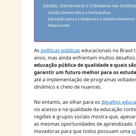
Gestão, Democracia e Cidadania nas Institui
Gestão Democrática e Participativa
Educação para a Cidadania e o Desenvolviment
Relacionado
As
políticas públicas
educacionais no Brasil 
anos, mas ainda enfrentam muitos desafios
educação pública de qualidade e quais sã
garantir um futuro melhor para os estuda
até a implementação de programas voltado
dinâmico e cheio de nuances.
No entanto, ao olhar para os
desafios educa
no acesso e na qualidade da educação conti
regiões e grupos sociais mostra que, apesar
as mesmas oportunidades de aprendizado. E
inovadoras para que todos possuam uma
e