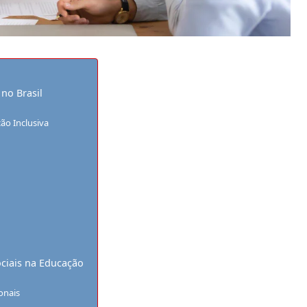
 no Brasil
ão Inclusiva
ociais na Educação
onais