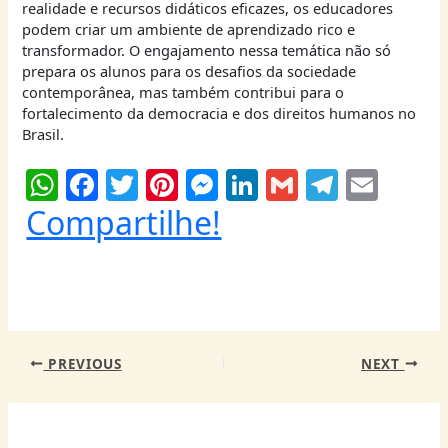
realidade e recursos didáticos eficazes, os educadores
podem criar um ambiente de aprendizado rico e
transformador. O engajamento nessa temática não só
prepara os alunos para os desafios da sociedade
contemporânea, mas também contribui para o
fortalecimento da democracia e dos direitos humanos no
Brasil.
W
F
T
Pi
M
Li
G
T
E
h
a
w
nt
e
n
m
el
m
Compartilhe!
at
c
itt
er
ss
k
ai
e
ai
s
e
er
e
e
e
l
g
l
A
b
st
n
dI
ra
p
o
g
n
m
PREVIOUS
NEXT
p
o
er
k