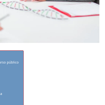
urso público
ia