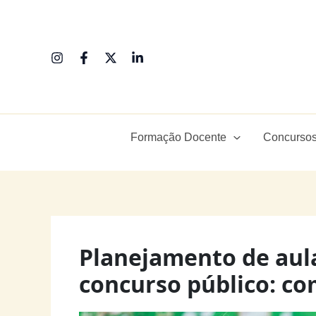
Ir
para
o
conteúdo
Formação Docente
Concursos
Planejamento de aula
concurso público: co