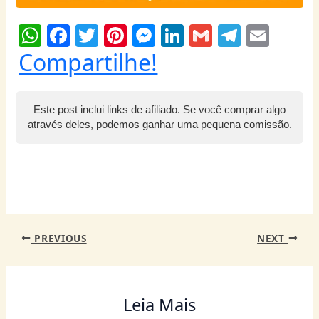
W
F
T
Pi
M
Li
G
T
E
h
a
w
nt
e
n
m
el
m
Compartilhe!
at
c
itt
er
ss
k
ai
e
ai
s
e
er
e
e
e
l
g
l
Este post inclui links de afiliado. Se você comprar algo
A
b
st
n
dI
ra
através deles, podemos ganhar uma pequena comissão.
p
o
g
n
m
p
o
er
k
PREVIOUS
NEXT
Leia Mais