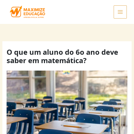
Ir
para
o
conteúdo
O que um aluno do 6o ano deve
saber em matemática?