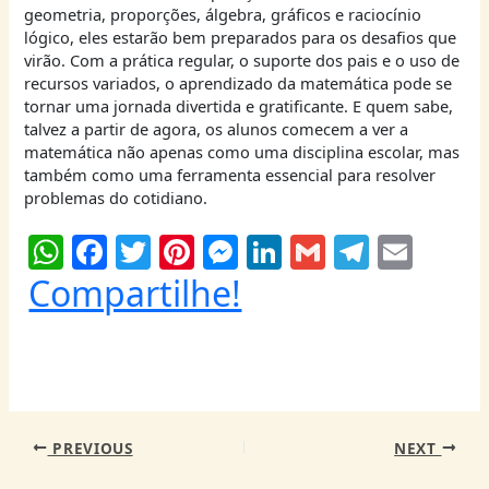
geometria, proporções, álgebra, gráficos e raciocínio
lógico, eles estarão bem preparados para os desafios que
virão. Com a prática regular, o suporte dos pais e o uso de
recursos variados, o aprendizado da matemática pode se
tornar uma jornada divertida e gratificante. E quem sabe,
talvez a partir de agora, os alunos comecem a ver a
matemática não apenas como uma disciplina escolar, mas
também como uma ferramenta essencial para resolver
problemas do cotidiano.
W
F
T
Pi
M
Li
G
T
E
h
a
w
nt
e
n
m
el
m
Compartilhe!
at
c
itt
er
ss
k
ai
e
ai
s
e
er
e
e
e
l
g
l
A
b
st
n
dI
ra
p
o
g
n
m
PREVIOUS
NEXT
p
o
er