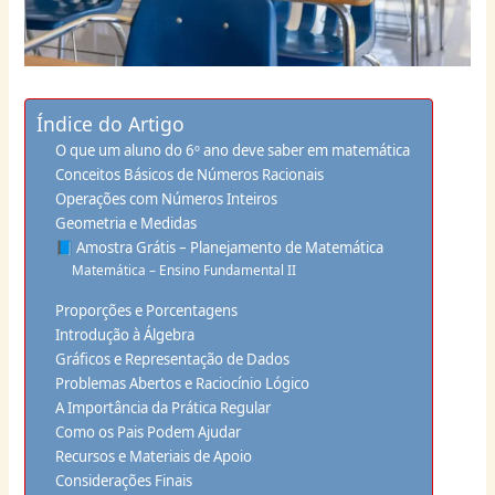
Índice do Artigo
O que um aluno do 6º ano deve saber em matemática
Conceitos Básicos de Números Racionais
Operações com Números Inteiros
Geometria e Medidas
📘 Amostra Grátis – Planejamento de Matemática
Matemática – Ensino Fundamental II
Proporções e Porcentagens
Introdução à Álgebra
Gráficos e Representação de Dados
Problemas Abertos e Raciocínio Lógico
A Importância da Prática Regular
Como os Pais Podem Ajudar
Recursos e Materiais de Apoio
Considerações Finais