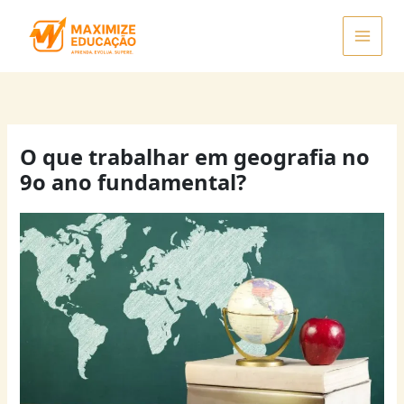
Ir
para
o
conteúdo
O que trabalhar em geografia no
9o ano fundamental?