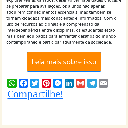
explorar temas variados, desenvolver habilidades críticas e
se preparar para avaliações, os alunos não apenas
adquirem conhecimentos essenciais, mas também se
tornam cidadãos mais conscientes e informados. Com o
uso de recursos adicionais e a compreensão da
interdependência entre disciplinas, os estudantes estão
mais bem equipados para enfrentar desafios do mundo
contemporâneo e participar ativamente da sociedade.
Leia mais sobre isso
W
F
T
Pi
M
Li
G
T
E
h
a
w
nt
e
n
m
el
m
Compartilhe!
at
c
itt
er
ss
k
ai
e
ai
s
e
er
e
e
e
l
g
l
A
b
st
n
dI
ra