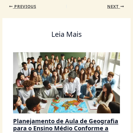
p
o
g
n
m
PREVIOUS
NEXT
p
o
er
k
Leia Mais
Planejamento de Aula de Geografia
para o Ensino Médio Conforme a