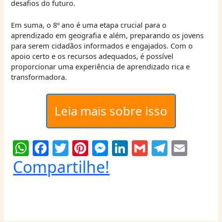
desafios do futuro.
Em suma, o 8º ano é uma etapa crucial para o
aprendizado em geografia e além, preparando os jovens
para serem cidadãos informados e engajados. Com o
apoio certo e os recursos adequados, é possível
proporcionar uma experiência de aprendizado rica e
transformadora.
Leia mais sobre isso
W
F
T
Pi
M
Li
G
T
E
h
a
w
nt
e
n
m
el
m
Compartilhe!
at
c
itt
er
ss
k
ai
e
ai
s
e
er
e
e
e
l
g
l
A
b
st
n
dI
ra