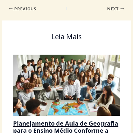
p
o
g
n
m
PREVIOUS
NEXT
p
o
er
k
Leia Mais
Planejamento de Aula de Geografia
para o Ensino Médio Conforme a