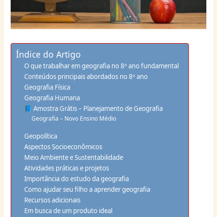
Índice do Artigo
O que trabalhar em geografia no 8º ano fundamental
Conteúdos principais abordados no 8º ano
Geografia Física
Geografia Humana
📘 Amostra Grátis – Planejamento de Geografia
Geografia – Novo Ensino Médio
Geopolítica
Aspectos Socioeconômicos
Meio Ambiente e Sustentabilidade
Atividades práticas e projetos
Importância do estudo da geografia
Como ajudar seu filho a aprender geografia
Recursos adicionais
Em busca de um produto ideal