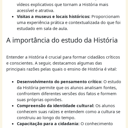
vídeos explicativos que tornam a História mais
acessível e atrativa.
Visitas a museus e locais históricos:
Proporcionam
uma experiência prática e contextualizada do que foi
estudado em sala de aula.
A importância do estudo da História
Entender a História é crucial para formar cidadãos críticos
e conscientes. A seguir, destacamos algumas das
principais razões pelas quais o ensino de História é vital:
Desenvolvimento do pensamento crítico:
O estudo
da História permite que os alunos analisam fontes,
confrontem diferentes versões dos fatos e formem
suas próprias opiniões.
Compreensão da identidade cultural:
Os alunos
conhecem suas raízes e entendem como a cultura se
construiu ao longo do tempo.
Capacitação para a cidadania:
O conhecimento