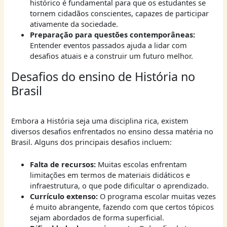
histórico é fundamental para que os estudantes se
tornem cidadãos conscientes, capazes de participar
ativamente da sociedade.
Preparação para questões contemporâneas:
Entender eventos passados ajuda a lidar com
desafios atuais e a construir um futuro melhor.
Desafios do ensino de História no
Brasil
Embora a História seja uma disciplina rica, existem
diversos desafios enfrentados no ensino dessa matéria no
Brasil. Alguns dos principais desafios incluem:
Falta de recursos:
Muitas escolas enfrentam
limitações em termos de materiais didáticos e
infraestrutura, o que pode dificultar o aprendizado.
Currículo extenso:
O programa escolar muitas vezes
é muito abrangente, fazendo com que certos tópicos
sejam abordados de forma superficial.