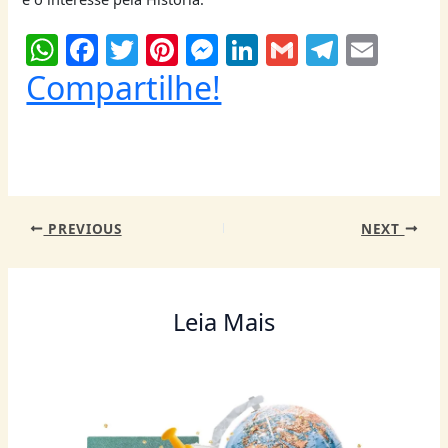
W
F
T
Pi
M
Li
G
T
E
h
a
w
nt
e
n
m
el
m
Compartilhe!
at
c
itt
er
ss
k
ai
e
ai
s
e
er
e
e
e
l
g
l
A
b
st
n
dI
ra
p
o
g
n
m
PREVIOUS
NEXT
p
o
er
k
Leia Mais