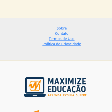
Sobre
Contato
Termos de Uso
Política de Privacidade