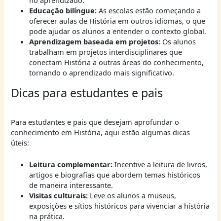
Educação bilíngue:
As escolas estão começando a
oferecer aulas de História em outros idiomas, o que
pode ajudar os alunos a entender o contexto global.
Aprendizagem baseada em projetos:
Os alunos
trabalham em projetos interdisciplinares que
conectam História a outras áreas do conhecimento,
tornando o aprendizado mais significativo.
Dicas para estudantes e pais
Para estudantes e pais que desejam aprofundar o
conhecimento em História, aqui estão algumas dicas
úteis:
Leitura complementar:
Incentive a leitura de livros,
artigos e biografias que abordem temas históricos
de maneira interessante.
Visitas culturais:
Leve os alunos a museus,
exposições e sítios históricos para vivenciar a história
na prática.