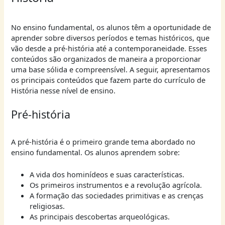
No ensino fundamental, os alunos têm a oportunidade de
aprender sobre diversos períodos e temas históricos, que
vão desde a pré-história até a contemporaneidade. Esses
conteúdos são organizados de maneira a proporcionar
uma base sólida e compreensível. A seguir, apresentamos
os principais conteúdos que fazem parte do currículo de
História nesse nível de ensino.
Pré-história
A pré-história é o primeiro grande tema abordado no
ensino fundamental. Os alunos aprendem sobre:
A vida dos hominídeos e suas características.
Os primeiros instrumentos e a revolução agrícola.
A formação das sociedades primitivas e as crenças
religiosas.
As principais descobertas arqueológicas.