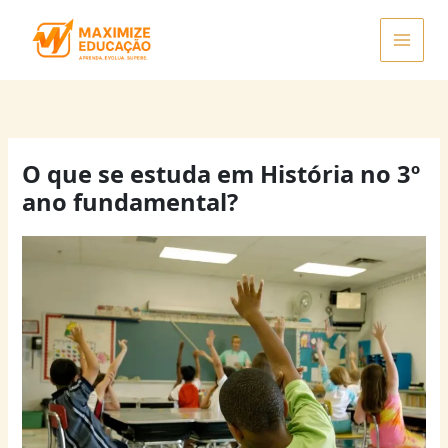
Ir
para
o
conteúdo
O que se estuda em História no 3º
ano fundamental?