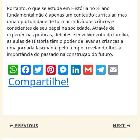
Portanto, o que se estuda em História no 3º ano
fundamental não é apenas um conteúdo curricular, mas
uma oportunidade de formar indivíduos críticos e
conscientes de seu papel na sociedade. Através de
experiências práticas, debates e envolvimento da família,
as aulas de História têm o poder de levar as crianças a
uma jornada fascinante pelo tempo, revelando-lhes a
importância do passado na construção do futuro.
W
F
T
Pi
M
Li
G
T
E
h
a
w
nt
e
n
m
el
m
Compartilhe!
at
c
itt
er
ss
k
ai
e
ai
s
e
er
e
e
e
l
g
l
A
b
st
n
dI
ra
p
o
g
n
m
PREVIOUS
NEXT
p
o
er
k