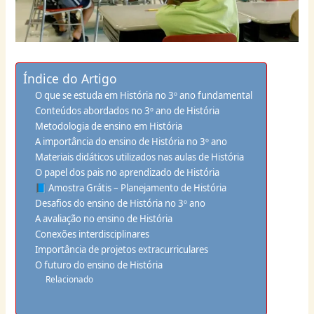
Índice do Artigo
O que se estuda em História no 3º ano fundamental
Conteúdos abordados no 3º ano de História
Metodologia de ensino em História
A importância do ensino de História no 3º ano
Materiais didáticos utilizados nas aulas de História
O papel dos pais no aprendizado de História
📘 Amostra Grátis – Planejamento de História
Desafios do ensino de História no 3º ano
A avaliação no ensino de História
Conexões interdisciplinares
Importância de projetos extracurriculares
O futuro do ensino de História
Relacionado