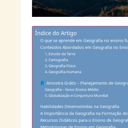
Índice do Artigo
O que se aprende em Geografia no ensino f
Conteúdos Abordados em Geografia no Ensi
1. Estudo da Terra
2. Cartografia
3. Geografia Física
4. Geografia Humana
📘 Amostra Grátis – Planejamento de Geogra
Geografia – Novo Ensino Médio
5. Globalização e Conjuntura Mundial
Habilidades Desenvolvidas na Geografia
A Importância da Geografia na Formação do
Recursos Didáticos para o Ensino de Geograf
Metodologias de Ensino em Geografia