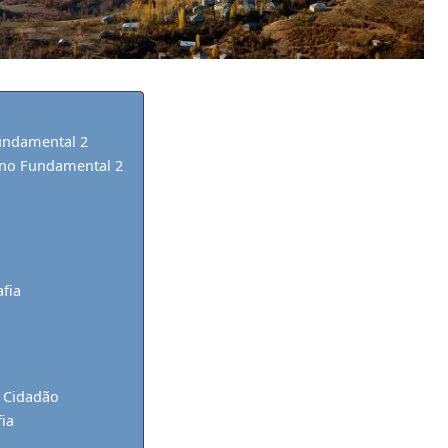
undamental 2
no Fundamental 2
fia
 Cidadão
ia