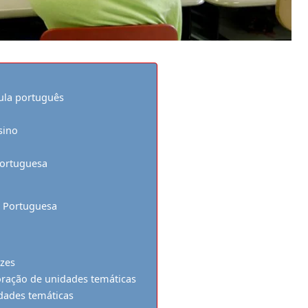
ula português
sino
portuguesa
a Portuguesa
azes
oração de unidades temáticas
dades temáticas