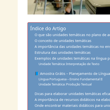
Índice do Artigo
O que são unidades temáticas no plano de a
O conceito de unidades temáticas
A importância das unidades temáticas no en
Estrutura das unidades temáticas
Exemplos de unidades temáticas na língua 
Unidade Temática: Interpretação de Texto
📘 Amostra Grátis – Planejamento de Língu
Língua Portuguesa – Ensino Fundamental II
Unidade Temática: Produção Textual
Dicas para elaborar unidades temáticas efic
A importância de recursos didáticos na elab
Onde encontrar materiais didáticos para uni