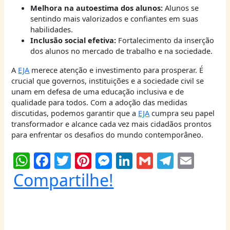
Melhora na autoestima dos alunos:
Alunos se
sentindo mais valorizados e confiantes em suas
habilidades.
Inclusão social efetiva:
Fortalecimento da inserção
dos alunos no mercado de trabalho e na sociedade.
A
EJA
merece atenção e investimento para prosperar. É
crucial que governos, instituições e a sociedade civil se
unam em defesa de uma educação inclusiva e de
qualidade para todos. Com a adoção das medidas
discutidas, podemos garantir que a
EJA
cumpra seu papel
transformador e alcance cada vez mais cidadãos prontos
para enfrentar os desafios do mundo contemporâneo.
W
F
T
Pi
M
Li
G
T
E
h
a
w
nt
e
n
m
el
m
Compartilhe!
at
c
itt
er
ss
k
ai
e
ai
s
e
er
e
e
e
l
g
l
A
b
st
n
dI
ra