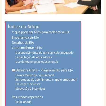
Índice do Artigo
O que pode ser feito para melhorar a EJA
Importância da EJA
Desafios da EJA
Como melhorar a EJA
Desenvolvimento de um currículo adequado
Capacitação de educadores
Uso de tecnologias educacionais
📖 Amostra Grátis – Planejamento para EJA
Envolvimento da comunidade
Estratégias de acolhimento e apoio emocional
Educação inclusiva
Motivação e incentivos
Resultados esperados
Relacionado