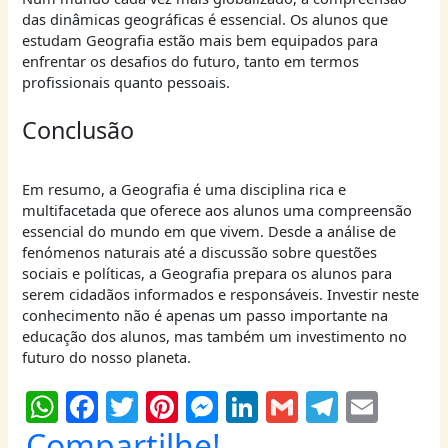
das dinâmicas geográficas é essencial. Os alunos que
estudam Geografia estão mais bem equipados para
enfrentar os desafios do futuro, tanto em termos
profissionais quanto pessoais.
Conclusão
Em resumo, a Geografia é uma disciplina rica e
multifacetada que oferece aos alunos uma compreensão
essencial do mundo em que vivem. Desde a análise de
fenómenos naturais até a discussão sobre questões
sociais e políticas, a Geografia prepara os alunos para
serem cidadãos informados e responsáveis. Investir neste
conhecimento não é apenas um passo importante na
educação dos alunos, mas também um investimento no
futuro do nosso planeta.
W
F
T
Pi
M
Li
G
T
E
h
a
w
nt
e
n
m
el
m
Compartilhe!