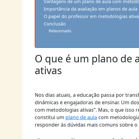
Vantagens de um plano de aula com metodol
Importância da avaliação em planos de aula
O papel do professor em metodologias ativa
Conclusão
Relacionado
O que é um plano de 
ativas
Nos dias atuais, a educação passa por tran
dinâmicas e engajadoras de ensinar. Um dos
com metodologias ativas”. Mas, o que isso r
constitui um
plano de aula
com metodologias
responder às dúvidas mais comuns sobre o 