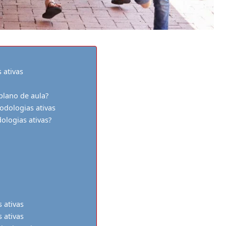
 ativas
plano de aula?
dologias ativas
logias ativas?
 ativas
 ativas