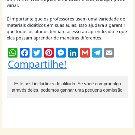
variar.
É importante que os professores usem uma variedade de
materiais didáticos em suas aulas. Isso ajudará a garantir
que todos os alunos tenham acesso ao aprendizado e que
eles possam aprender de maneiras diferentes.
W
F
T
Pi
M
Li
G
T
E
h
a
w
nt
e
n
m
el
m
Compartilhe!
at
c
itt
er
ss
k
ai
e
ai
s
e
er
e
e
e
l
g
l
Este post inclui links de afiliado. Se você comprar algo
A
b
st
n
dI
ra
através deles, podemos ganhar uma pequena comissão.
p
o
g
n
m
p
o
er
k