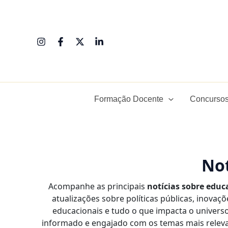
Ir
para
o
conteúdo
Formação Docente
Concursos
Not
Acompanhe as principais
notícias sobre educ
atualizações sobre políticas públicas, inovaç
educacionais e tudo o que impacta o univers
informado e engajado com os temas mais releva