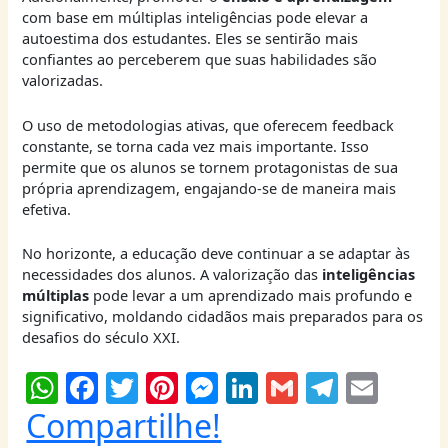
com base em múltiplas inteligências pode elevar a
autoestima dos estudantes. Eles se sentirão mais
confiantes ao perceberem que suas habilidades são
valorizadas.
O uso de metodologias ativas, que oferecem feedback
constante, se torna cada vez mais importante. Isso
permite que os alunos se tornem protagonistas de sua
própria aprendizagem, engajando-se de maneira mais
efetiva.
No horizonte, a educação deve continuar a se adaptar às
necessidades dos alunos. A valorização das
inteligências
múltiplas
pode levar a um aprendizado mais profundo e
significativo, moldando cidadãos mais preparados para os
desafios do século XXI.
W
F
T
Pi
M
Li
G
T
E
h
a
w
nt
e
n
m
el
m
Compartilhe!