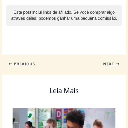
at
c
itt
er
ss
k
ai
e
ai
s
e
er
e
e
e
l
g
l
Este post inclui links de afiliado. Se você comprar algo
A
b
st
n
dI
ra
através deles, podemos ganhar uma pequena comissão.
p
o
g
n
m
p
o
er
k
PREVIOUS
NEXT
Leia Mais