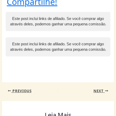
h
a
w
nt
e
n
m
el
m
Compartilhe!
at
c
itt
er
ss
k
ai
e
ai
s
e
er
e
e
e
l
g
l
Este post inclui links de afiliado. Se você comprar algo
A
b
st
n
dI
ra
através deles, podemos ganhar uma pequena comissão.
p
o
g
n
m
p
o
er
Este post inclui links de afiliado. Se você comprar algo
k
através deles, podemos ganhar uma pequena comissão.
PREVIOUS
NEXT
Leia Mais