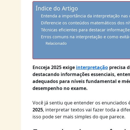
Índice do Artigo
Entenda a importância da interpretação nas
Diferencie os conteúdos matemáticos dos ní
Técnicas eficientes para destacar informaçõ
Erros comuns na interpretação e como evitá-
Relacionado
Encceja 2025 exige
interpretação
precisa 
destacando informações essenciais, enten
adequados para níveis fundamental e méd
desempenho no exame.
Você já sentiu que entender os enunciados 
2025
, interpretar textos vai fazer toda a d
isso pode ser mais simples do que parece.