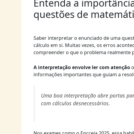
Entenda a importância
questões de matemát
Saber interpretar o enunciado de uma ques
cálculo em si. Muitas vezes, os erros acont
compreender o que o problema realmente 
A interpretação envolve ler com atenção
o
informações importantes que guiam a resol
Uma boa interpretação abre portas par
com cálculos desnecessários.
Nos exames como o Encceja 2025, essa habil