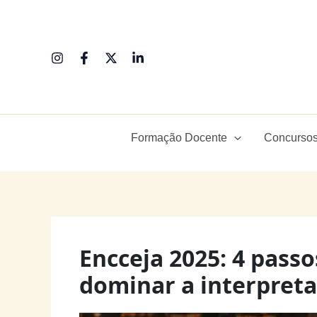
Ir
para
o
conteúdo
Formação Docente
Concursos
Encceja 2025: 4 pass
dominar a interpret