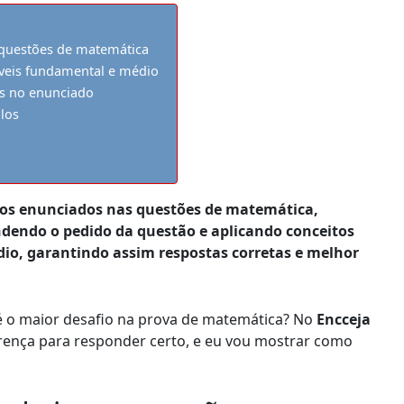
 questões de matemática
veis fundamental e médio
es no enunciado
los
dos enunciados nas questões de matemática,
dendo o pedido da questão e aplicando conceitos
io, garantindo assim respostas corretas e melhor
é o maior desafio na prova de matemática? No
Encceja
iferença para responder certo, e eu vou mostrar como