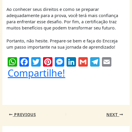
Ao conhecer seus direitos e como se preparar
adequadamente para a prova, você terá mais confiança
para enfrentar esse desafio. Por fim, a certificação traz
muitos benefícios que podem transformar seu futuro.
Portanto, não hesite. Prepare-se bem e faça do Encceja
um passo importante na sua jornada de aprendizado!
W
F
T
Pi
M
Li
G
T
E
h
a
w
nt
e
n
m
el
m
Compartilhe!
at
c
itt
er
ss
k
ai
e
ai
s
e
er
e
e
e
l
g
l
A
b
st
n
dI
ra
p
o
g
n
m
PREVIOUS
NEXT
p
o
er
k