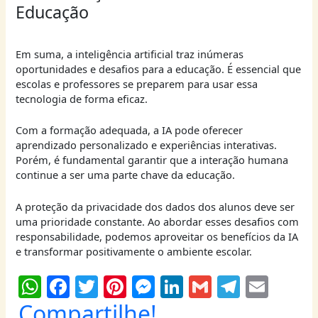
Educação
Em suma, a inteligência artificial traz inúmeras
oportunidades e desafios para a educação. É essencial que
escolas e professores se preparem para usar essa
tecnologia de forma eficaz.
Com a formação adequada, a IA pode oferecer
aprendizado personalizado e experiências interativas.
Porém, é fundamental garantir que a interação humana
continue a ser uma parte chave da educação.
A proteção da privacidade dos dados dos alunos deve ser
uma prioridade constante. Ao abordar esses desafios com
responsabilidade, podemos aproveitar os benefícios da IA
e transformar positivamente o ambiente escolar.
W
F
T
Pi
M
Li
G
T
E
h
a
w
nt
e
n
m
el
m
Compartilhe!