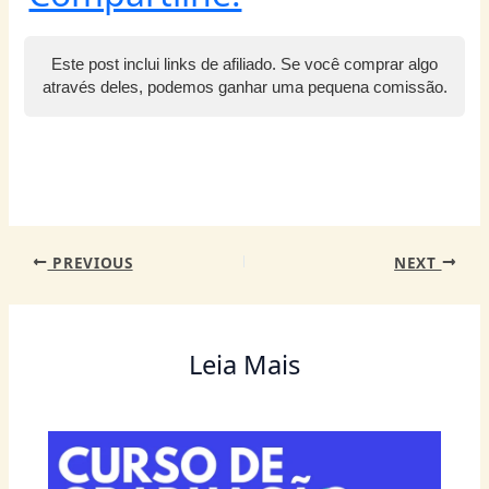
at
c
itt
er
ss
k
ai
e
ai
s
e
er
e
e
e
l
g
l
Este post inclui links de afiliado. Se você comprar algo
A
b
st
n
dI
ra
através deles, podemos ganhar uma pequena comissão.
p
o
g
n
m
p
o
er
k
PREVIOUS
NEXT
Leia Mais